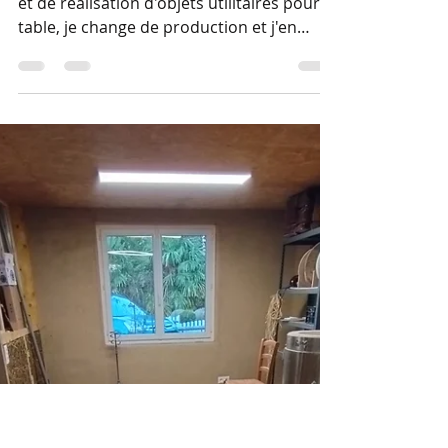
Badou
26 nov. 2025
1 min de lecture
Alignement
Après 8 ans de pratique professionnelle,
et de réalisation d'objets utilitaires pour la
table, je change de production et j'en
profite pour m'aligner avec ce qui compte
vraiment pour moi : le vivant, notamment
nos colocataires du jardin. Mésanges,
rouge-gorges, moineaux, sitelles... au
printemps dernier j'en voyais certains
tourner et chercher des endroits propices
pour les nichées. Retrouvant dans ma
bibliothèque le livre de Max Gallo "Ces
étonnants nichoirs traditionnels",