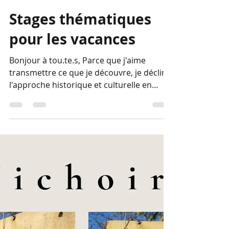
Badou
20 janv.
2 min de lecture
Stages thématiques
pour les vacances
Bonjour à tou.te.s, Parce que j'aime
transmettre ce que je découvre, je décline
l'approche historique et culturelle en
stages d'une journée, sur une thématique
précise. Cette année je propose trois
nouveautés pendant les vacances de
Février et Avril : Paléolithique et
Néolithique , les 26 février et 22 avril
Modelage d'une Vénus, pinçage d'un bol
et d'une cuillère, décors par impressions