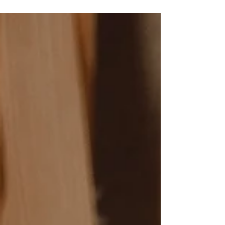
Une dizaine de céramistes se rassemblent
cette année le samedi 30 mai, place
Hoche, pour vider les ateliers des
anciennes collections, faire de la place et
faire plaisir à tou.te.s les amateurs de
céramique. On ouvre à 9h30, ne tardez
pas :-)